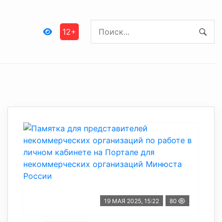
12+
19 МАЯ 2025, 15:22
80