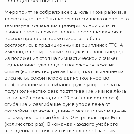
проведен фестиваль ГТО.
Мероприятие собрало всех школьников района, а
также студентов Злынковского филиала аграрного
техникума, желающих проверить свои силы и
выносливость, поучаствовать в соревнованиях и
весело провести время вместе. Ребята
состязались в традиционных дисциплинах ГТО. А
именно, в тестирование входили: наклон вперёд
из положения стоя на гимнастической скамье);
поднимание туловища из положения лёжа на
спине (количество раз за 1 мин); подтягивание из
виса на высокой перекладине (количество
раз);сгибание и разгибание рук в упоре лёжа на
полу (количество раз); подтягивание из виса лёжа
на низкой перекладине 90 см (количество раз);
сгибание и разгибание рук в упоре лёжа от
скамейки; прыжок в длину с места толчком двумя
ногами; челночный бег 3 х 10 м; рывок гири 16 кг
(количество раз). В команда каждого учебного
заведения состояла из пяти человек. Главным