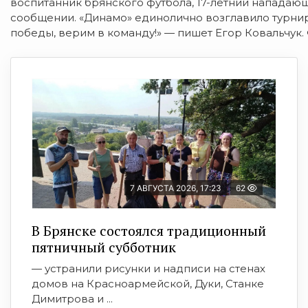
воспитанник брянского футбола, 17-летний нападаю
сообщении. «Динамо» единолично возглавило турни
победы, верим в команду!» — пишет Егор Ковальчук. 
7 АВГУСТА 2026, 17:23
62
В Брянске состоялся традиционный
пятничный субботник
— устранили рисунки и надписи на стенах
домов на Красноармейской, Дуки, Станке
Димитрова и ...