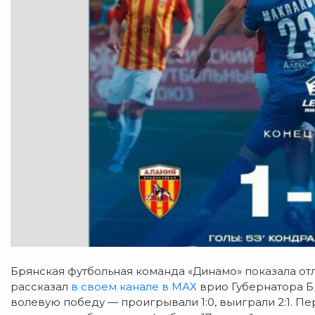
Брянская футбольная команда «Динамо» показала отл
рассказал
в своем канале в МАХ
врио Губернатора Б
волевую победу — проигрывали 1:0, выиграли 2:1. П