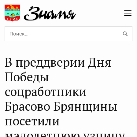
В преддверии Дня
Победы
соцработники
Брасово Брянщины
посетили
малолетнюю узницу