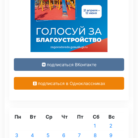
подписаться ВКонтакте
подписаться в Одноклассниках
Пн
Вт
Ср
Чт
Пт
Сб
Вс
1
2
3
4
5
6
7
8
9