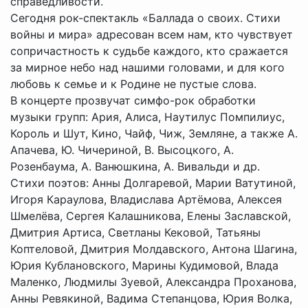
справедливости.
Сегодня рок-спектакль «Баллада о своих. Стихи
войны и мира» адресован всем нам, кто чувствует
сопричастность к судьбе каждого, кто сражается
за мирное небо над нашими головами, и для кого
любовь к семье и к Родине не пустые слова.
В концерте прозвучат симфо-рок обработки
музыки групп: Ария, Алиса, Наутилус Помпилиус,
Король и Шут, Кино, Чайф, Чиж, Земляне, а также А.
Апачева, Ю. Чичериной, В. Высоцкого, А.
Розенбаума, А. Ванюшкина, А. Вивальди и др.
Стихи поэтов: Анны Долгаревой, Марии Ватутиной,
Игоря Караулова, Владислава Артёмова, Алексея
Шмелёва, Сергея Калашникова, Елены Заславской,
Дмитрия Артиса, Светланы Кековой, Татьяны
Коптеловой, Дмитрия Молдавского, Антона Шагина,
Юрия Кублановского, Марины Кудимовой, Влада
Маленко, Людмилы Зуевой, Александра Проханова,
Анны Ревякиной, Вадима Степанцова, Юрия Волка,