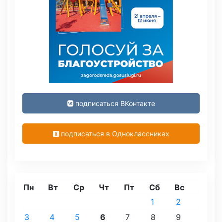
подписаться ВКонтакте
подписаться в Одноклассниках
Пн
Вт
Ср
Чт
Пт
Сб
Вс
1
2
3
4
5
6
7
8
9