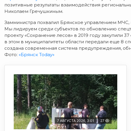
позитивные результаты взаимодействия региональн
Николаем Гречушкиным.
Замминистра похвалил Брянское управлением МЧС, н
Мы лидируем среди субъектов по обновлению спецт
проекту «Сохранение лесов» в 2019 году закупили 3
в этом в муниципалитеты области передали еще 8 сп
создана современная система предупреждения, обн
Фото:
«Брянск Today»
7 АВГУСТА 2026, 3:01
27