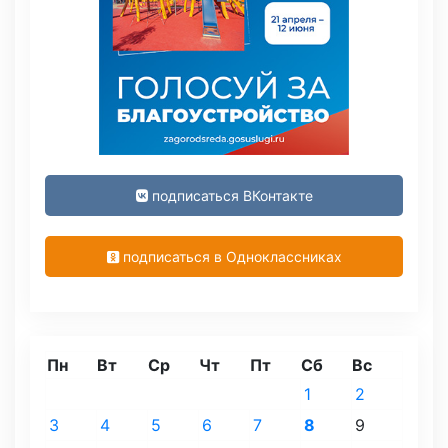
подписаться ВКонтакте
подписаться в Одноклассниках
Пн
Вт
Ср
Чт
Пт
Сб
Вс
1
2
3
4
5
6
7
8
9