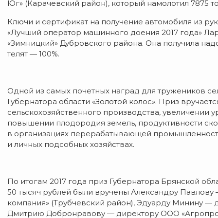
Юг» (Карачевский район), который намолотил 7875 то
Ключи и сертификат на получение автомобиля из ру
«Лучший оператор машинного доения 2017 года» Ла
«Зимницкий» Дубровского района. Она получила надо
телят — 100%.
Одной из самых почетных наград для тружеников се
Губернатора области «Золотой колос». Приз вручает
сельскохозяйственного производства, увеличении у
повышении плодородия земель, продуктивности скот
в организациях перерабатывающей промышленности
и личных подсобных хозяйствах.
По итогам 2017 года приз Губернатора Брянской обл
50 тысяч рублей были вручены Александру Павлову
компания» (Трубчевский район), Эдуарду Минину — 
Дмитрию Добронравову — директору ООО «Агропр