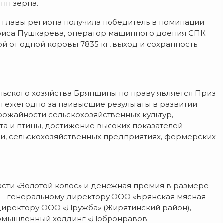
нн зерна.
к главы региона получила победитель в номинации
риса Пушкарева, оператор машинного доения СПК
й от одной коровы 7835 кг, выход и сохранность
льского хозяйства Брянщины по праву является Приз
ся ежегодно за наивысшие результаты в развитии
рожайности сельскохозяйственных культур,
а и птицы, достижение высоких показателей
, сельскохозяйственных предприятиях, фермерских
асти «Золотой колос» и денежная премия в размере
 — генеральному директору ООО «Брянская мясная
директору ООО «Дружба» (Жирятинский район),
омышленный холдинг «Добронравов