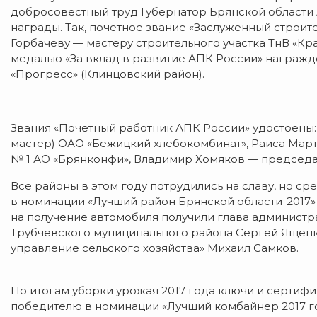
добросовестный труд Губернатор Брянской области
награды.
Так, почетное звание «Заслуженный строи
Горбачеву — мастеру строительного участка ТнВ «Кр
медалью «За вклад в развитие АПК России» награж
«Прогресс» (Клинцовский район).
Звания «Почетный работник АПК России» удостоены:
мастер) ОАО «Бежицкий хлебокомбинат», Раиса Мар
№ 1 АО «Брянконфи», Владимир Хомяков — председа
Все районы в этом году потрудились на славу, но с
в номинации «Лучший район Брянской области-2017» 
на получение автомобиля получили глава администр
Трубчевского муниципального района Сергей Ященк
управление сельского хозяйства» Михаил Самков.
По итогам уборки урожая 2017 года ключи и сертифи
победителю в номинации «Лучший комбайнер 2017 г