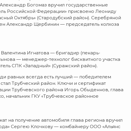
 Александр Богомаз вручил государственные
тель Российской Федерации» присвоено Леониду
асный Октябрь» (Стародубский район). Серебряной
ден Александр Щербинин — председатель колхоза
 Валентина Игнатова — бригадир (пекарь-
тынова — менеджер-технолог бисквитного участка
тель СПК «Западный» (Суражский район).
реди равных всегда есть лучший — победителем
стал Трубческий район. Ключи и сертификат
ации Трубчевского района Игорь Обыденнов, глава
о, начальник ГКУ «Трубчевское районное
кат на получение автомобиля глава региона вручил
ода» Сергею Клочкову — комбайнеру ООО «Альянс