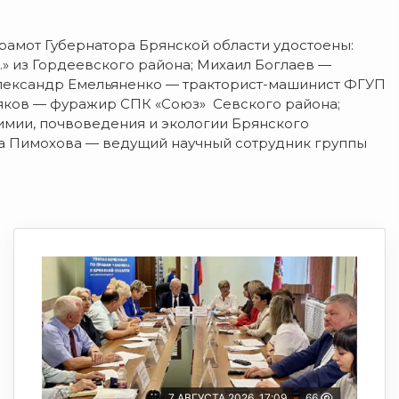
грамот Губернатора Брянской области удостоены:
» из Гордеевского района; Михаил Боглаев —
лександр Емельяненко — тракторист-машинист ФГУП
яков — фуражир СПК «Союз» Севского района;
мии, почвоведения и экологии Брянского
а Пимохова — ведущий научный сотрудник группы
7 АВГУСТА 2026, 17:09
66