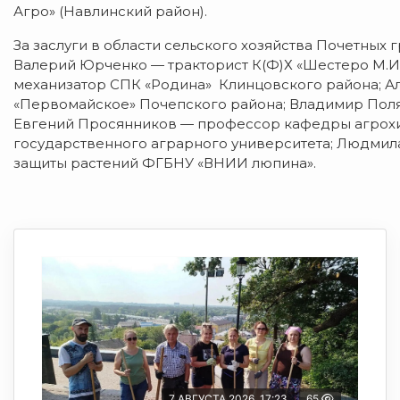
Агро» (Навлинский район).
За заслуги в области сельского хозяйства Почетных 
Валерий Юрченко — тракторист К(Ф)Х «Шестеро М.И.
механизатор СПК «Родина» Клинцовского района; А
«Первомайское» Почепского района; Владимир Пол
Евгений Просянников — профессор кафедры агрохи
государственного аграрного университета; Людмил
защиты растений ФГБНУ «ВНИИ люпина».
7 АВГУСТА 2026, 17:23
65