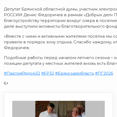
Депутат Брянской областной думы, участник элект
РОССИИ Денис Федоричев в рамках «Добрых дел» Па
благоустройству территории вокруг озера в посел
деле выступили активисты благотворительного фонд
«Вместе с ними и активными жителями посёлка мы с
привели в порядок зону отдыха. Спасибо каждому, кт
Федоричев.
Подобные работы перед началом летнего сезона – х
позиции депутата у местных жителей вновь есть благ
#ПартияРядом32
#ЕР32
#Брянскаяобласть
#ПГ2026
6+