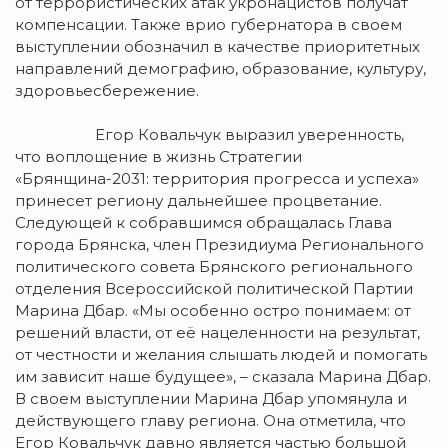
от террористических атак укронацистов получат
компенсации. Также врио губернатора в своем
выступлении обозначил в качестве приоритетных
направлений демографию, образование, культуру,
здоровьесбережение.
Егор Ковальчук выразил уверенность,
что воплощение в жизнь Стратегии
«Брянщина-2031: территория прогресса и успеха»
принесет региону дальнейшее процветание.
Следующей к собравшимся обращалась Глава
города Брянска, член Президиума Регионального
политического совета Брянского регионального
отделения Всероссийской политической Партии
Марина Дбар. «Мы особенно остро понимаем: от
решений власти, от её нацеленности на результат,
от честности и желания слышать людей и помогать
им зависит наше будущее», – сказала Марина Дбар.
В своем выступлении Марина Дбар упомянула и
действующего главу региона. Она отметила, что
Егор Ковальчук давно является частью большой