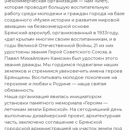
(некоммерческая организация — нам 16лет),
которая проводит большую воспитательную
работу среди молодежи и граждан города на базе
созданного «Музея истории и развития мировой
авиации» на безвозмездной основе.
Брянский аэроклуб, организованный в 1933году,
«дал крылья» многим своим воспитанникам, и в
годы Великой Отечественной Войны, 21 из них
удостоены звания Герой Советского Союза, а
Павел Михайлович Камозин был удостоен этого
звания дважды. Мы гордимся подвигами наших
земляков и стремимся увековечить имена героев
Брянщины. Воспитывать молодое поколение на
героизме и любви к Родине — наша святая
обязанность.
Наша организация явилась инициатором
установки памятного мемориала «Героям —
летчикам земли Брянской». На сегодняшний день
выполнены дизайнерский проект, архитектурная
часть, заключено соглашение с Брянской
городской администрацией на участок земли под