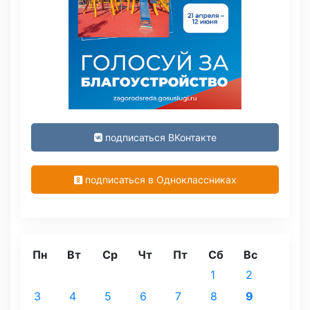
подписаться ВКонтакте
подписаться в Одноклассниках
Пн
Вт
Ср
Чт
Пт
Сб
Вс
1
2
3
4
5
6
7
8
9