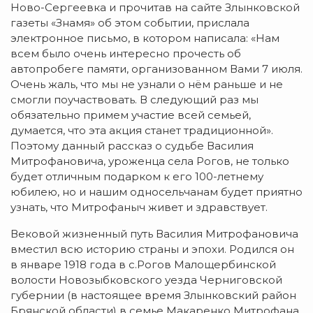
Ново-Сергеевка и прочитав на сайте Злынковской
газеты «Знамя» об этом событии, прислала
электронное письмо, в котором написала: «Нам
всем было очень интересно прочесть об
автопробеге памяти, организованном Вами 7 июля.
Очень жаль, что мы не узнали о нём раньше и не
смогли поучаствовать. В следующий раз мы
обязательно примем участие всей семьей,
думается, что эта акция станет традиционной».
Поэтому данный рассказ о судьбе Василия
Митрофановича, уроженца села Рогов, не только
будет отличным подарком к его 100-летнему
юбилею, но и нашим односельчанам будет приятно
узнать, что Митрофаныч живет и здравствует.
Вековой жизненный путь Василия Митрофановича
вместил всю историю страны и эпохи. Родился он
в январе 1918 года в с.Рогов Малощербинской
волости Новозыбковского уезда Черниговской
губернии (в настоящее время Злынковский район
Брянской области) в семье Макаренко Митрофана