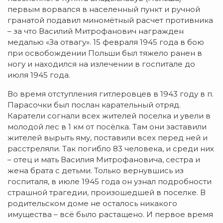
первым ворвался в населенный пункт и ручной
гранатой подавил миномётный расчет противника
– за что Василий Митрофанович награжден
медалью «За отвагу». 15 февраля 1945 года в бою
при освобождении Польши был тяжело ранен в
ногу и находился на излечении в госпитале до
июля 1945 года.
Во время отступления гитлеровцев в 1943 году в п.
Парасочки был послан карательный отряд.
Каратели согнали всех жителей поселка и увели в
молодой лес в 1 км от посёлка. Там они заставили
жителей вырыть яму, поставили всех перед ней и
расстреляли. Так погибло 83 человека, и среди них
– отец и мать Василия Митрофановича, сестра и
жена брата с детьми. Только вернувшись из
госпиталя, в июле 1945 года он узнал подробности
страшной трагедии, произошедшей в поселке. В
родительском доме не осталось никакого
имущества – всё было растащено. И первое время