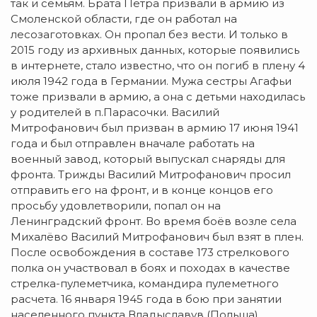
так и семьям. Брата Петра призвали в армию из
Смоленской области, где он работал на
лесозаготовках. Он пропал без вести. И только в
2015 году из архивных данных, которые появились
в интернете, стало известно, что он погиб в плену 4
июля 1942 года в Германии. Мужа сестры Агафьи
тоже призвали в армию, а она с детьми находилась
у родителей в п.Парасочки. Василий
Митрофанович был призван в армию 17 июня 1941
года и был отправлен вначале работать на
военный завод, который выпускал снаряды для
фронта. Трижды Василий Митрофанович просил
отправить его на фронт, и в конце концов его
просьбу удовлетворили, попал он на
Ленинградский фронт. Во время боёв возле села
Михалёво Василий Митрофанович был взят в плен.
После освобождения в составе 173 стрелкового
полка он участвовал в боях и походах в качестве
стрелка-пулеметчика, командира пулеметного
расчета. 16 января 1945 года в бою при занятии
населенного пункта Владыславув (Польша)