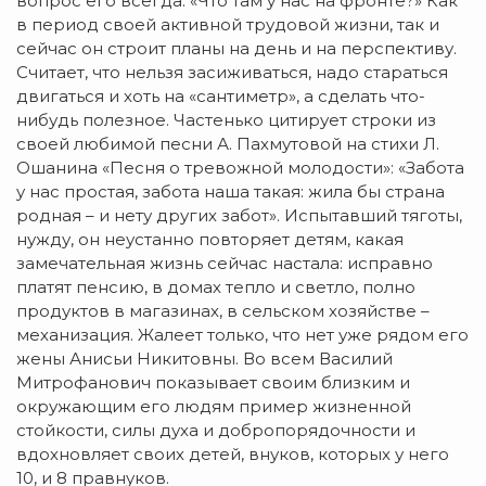
вопрос его всегда: «Что там у нас на фронте?» Как
в период своей активной трудовой жизни, так и
сейчас он строит планы на день и на перспективу.
Считает, что нельзя засиживаться, надо стараться
двигаться и хоть на «сантиметр», а сделать что-
нибудь полезное. Частенько цитирует строки из
своей любимой песни А. Пахмутовой на стихи Л.
Ошанина «Песня о тревожной молодости»: «Забота
у нас простая, забота наша такая: жила бы страна
родная – и нету других забот». Испытавший тяготы,
нужду, он неустанно повторяет детям, какая
замечательная жизнь сейчас настала: исправно
платят пенсию, в домах тепло и светло, полно
продуктов в магазинах, в сельском хозяйстве –
механизация. Жалеет только, что нет уже рядом его
жены Анисьи Никитовны. Во всем Василий
Митрофанович показывает своим близким и
окружающим его людям пример жизненной
стойкости, силы духа и добропорядочности и
вдохновляет своих детей, внуков, которых у него
10, и 8 правнуков.