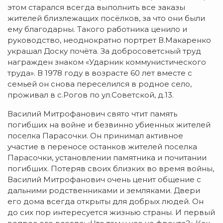
этом старался всегда выполнить все заказы
жителей близлежащих посёлков, за что они были
ему благодарны. Такого работника ценило и
руководство, неоднократно портрет В.Макаренко
украшал Доску почёта. За добросоветсный труд
награжден знаком «Ударник коммунистического
труда». В 1978 году в возрасте 60 лет вместе с
семьей он снова переселился в родное село,
проживал в с.Рогов по ул.Советской, д.13.
Василий Митрофанович свято чтит память
погибших на войне и безвинно убиенных жителей
поселка Парасочки. Он принимал активное
участие в переносе останков жителей поселка
Парасочки, установлении памятника и почитании
погибших. Потеряв своих близких во время войны,
Василий Митрофанович очень ценит общение с
дальними родственниками и земляками. Двери
его дома всегда открыты для добрых людей. Он
до сих пор интересуется жизнью страны. И первый