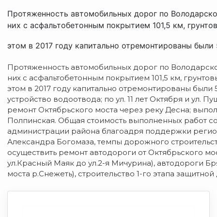
Протяженность автомобильных дорог по Володарском
них с асфальтобетонным покрытием 101,5 км, грунтов
этом в 2017 году капитально отремонтированы были 5
Протяженность автомобильных дорог по Володарском
них с асфальтобетонным покрытием 101,5 км, грунтовы
этом в 2017 году капитально отремонтированы были 
устройство водоотвода; по ул. 11 лет Октября и ул.
ремонт Октябрьского моста через реку Десна; выпо
Полпинская. Общая стоимость выполненных работ сос
администрации района благоадря поддержки регион
Александра Богомаза, темпы дорожного строительств
осуществить ремонт автодороги от Октябрьского мос
ул.Красный Маяк до ул.2-я Мичурина), автодороги Бря
моста р.Снежеть), строительство 1-го этапа защитной