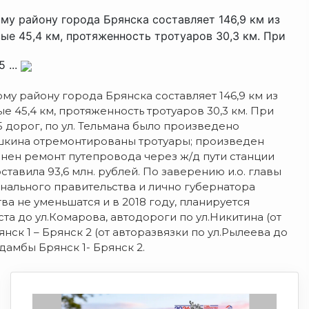
у району города Брянска составляет 146,9 км из
ые 45,4 км, протяженность тротуаров 30,3 км. При
 ...
у району города Брянска составляет 146,9 км из
е 45,4 км, протяженность тротуаров 30,3 км.
При
5 дорог, по ул. Тельмана было произведено
 Пушкина отремонтированы тротуары; произведен
лнен ремонт путепровода через ж/д пути станции
тавила 93,6 млн. рублей. По заверению и.о. главы
ального правительства и лично губернатора
а не уменьшатся и в 2018 году, планируется
та до ул.Комарова, автодороги по ул.Никитина (от
нск 1 – Брянск 2 (от авторазвязки по ул.Рылеева до
 дамбы Брянск 1- Брянск 2.