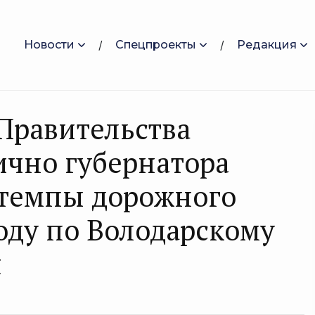
Новости
Спецпроекты
Редакция
Правительства
ично губернатора
 темпы дорожного
году по Володарскому
я