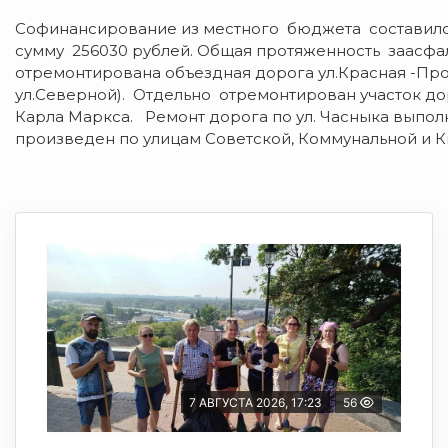
Софинансирование из местного бюджета составило 
сумму 256030 рублей. Общая протяженность заасфаль
отремонтирована объездная дорога ул.Красная -Прол
ул.Северной). Отдельно отремонтирован участок дор
Карла Маркса. Ремонт дорога по ул. Часныка выпо
произведен по улицам Советской, Коммунальной и Кир
7 АВГУСТА 2026, 17:23
56