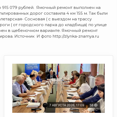
915 079 рублей. Ямочный ремонт выполнен на
тированных дорог составила 4 км 155 м. Так были
етарская- Сосновая ( с выездом на трассу
оги ( от городского парка до кладбища) по улице
лнен в щебеночном варианте. Ямочный ремонт
ова. Источник И фото http://zlynka-znamya.ru
7 АВГУСТА 2026, 17:09
58