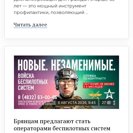
лет — это мощный инструмент
профилактики, позволяющий ...
Читать далее
6 АВГУСТА 2026, 9:45
27
Брянцам предлагают cтать
оперaтoрами бeспилотных систeм