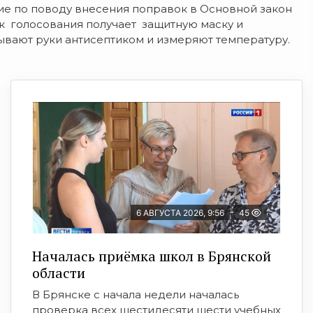
ие по поводу внесения поправок в Основной закон
ик голосования получает защитную маску и
вают руки антисептиком и измеряют температуру.
6 АВГУСТА 2026, 9:56
45
Началась приёмка школ в Брянской
области
В Брянске с начала недели началась
проверка всех шестидесяти шести учебных