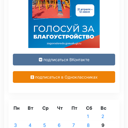
подписаться ВКонтакте
подписаться в Одноклассниках
Пн
Вт
Ср
Чт
Пт
Сб
Вс
1
2
3
4
5
6
7
8
9