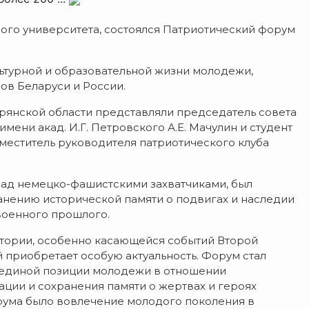
ого университета, состоялся Патриотический форум
ьтурной и образовательной жизни молодежи,
зов Беларуси и России.
рянской области представляли председатель совета
мени акад. И.Г. Петровского А.Е. Мачулин и студент
меститель руководителя патриотического клуба
ад немецко-фашистскими захватчиками, был
нению исторической памяти о подвигах и наследии
военного прошлого.
стории, особенно касающейся событий Второй
приобретает особую актуальность. Форум стал
 единой позиции молодежи в отношении
ции и сохранения памяти о жертвах и героях
рума было вовлечение молодого поколения в