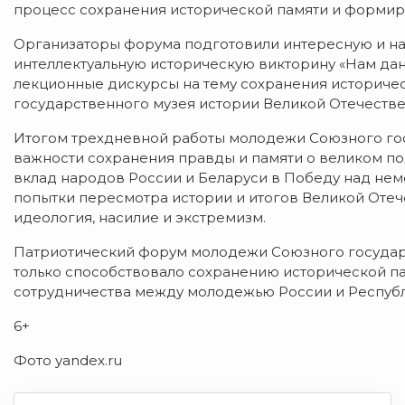
процесс сохранения исторической памяти и формиро
Организаторы форума подготовили интересную и н
интеллектуальную историческую викторину «Нам дан
лекционные дискурсы на тему сохранения историче
государственного музея истории Великой Отечестве
Итогом трехдневной работы молодежи Союзного гос
важности сохранения правды и памяти о великом п
вклад народов России и Беларуси в Победу над нем
попытки пересмотра истории и итогов Великой Оте
идеология, насилие и экстремизм.
Патриотический форум молодежи Союзного государс
только способствовало сохранению исторической па
сотрудничества между молодежью России и Республ
6+
Фото уаndex.ru