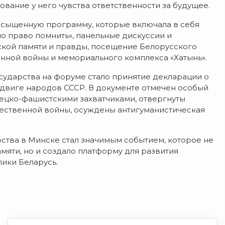
вание у него чувства ответственности за будущее.
асыщенную программу, которые включала в себя
о право помнить», панельные дискуссии и
ской памяти и правды, посещение Белорусского
нной войны и мемориального комплекса «Хатынь».
ударства на форуме стало принятие декларации о
одвиге народов СССР. В документе отмечен особый
ецко-фашистскими захватчиками, отвергнуты
чественной войны, осуждены антигуманистическая
тва в Минске стал значимым событием, которое не
мяти, но и создало платформу для развития
ики Беларусь.