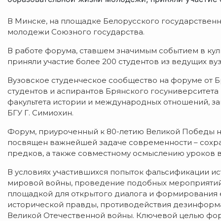
В Минске, на площадке Белорусского государственн
молодежи Союзного государства.
В работе форума, ставшем значимым событием в кул
приняли участие более 200 студентов из ведущих ву
Вузовское студенческое сообщество на форуме от Б
студентов и аспирантов Брянского госуниверситета и
факультета истории и международных отношений, за
БГУ Г. Симиохин.
Форум, приуроченный к 80-летию Великой Победы н
посвящен важнейшей задаче современности – сохра
предков, а также совместному осмыслению уроков 
В условиях участившихся попыток фальсификации и
мировой войны, проведение подобных мероприятий 
площадкой для открытого диалога и формирования
исторической правды, противодействия дезинформа
Великой Отечественной войны. Ключевой целью фо