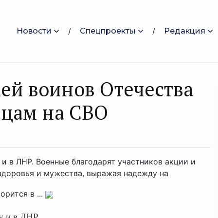
Новости
Спецпроекты
Редакция
ей воинов Отечества
йцам на СВО
и в ЛНР. Военные благодарят участников акции и
здоровья и мужества, выражая надежду на
рится в ...
у и в ЛНР.