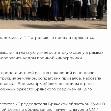
кадемика И.Г. Петровского прошли торжества,
 вышли на главную университетскую сцену в рамках
трировались кадры военной кинохроники,
р представителей разных поколений исполнили
трукция землянок, солдатских привалов. Работала
низованная Боевым армейским резервом страны
военный оркестр Брянского соединения 12-го
еститель Председателя Брянской областной Думы В.
ной Думы по образованию, науке, культуре и СМИ