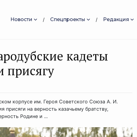
Новости
Спецпроекты
Редакция
тародубские кадеты
и присягу
ком корпусе им. Героя Советского Союза А. И.
я присяги на верность казачьему братству,
рность Родине и ...