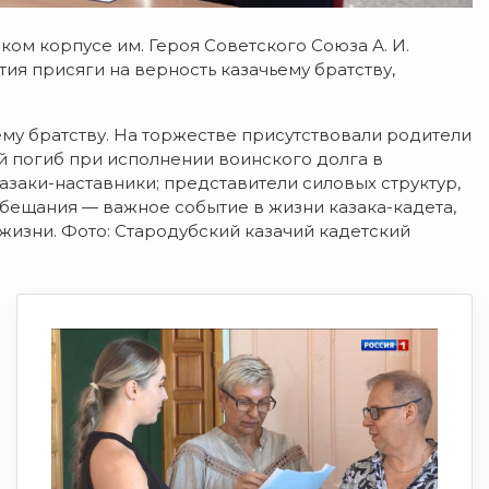
ком корпусе им. Героя Советского Союза А. И.
я присяги на верность казачьему братству,
ему братству. На торжестве присутствовали родители
й погиб при исполнении воинского долга в
азаки-наставники; представители силовых структур,
бещания — важное событие в жизни казака-кадета,
изни. Фото: Стародубский казачий кадетский