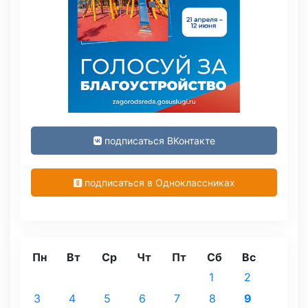
подписаться ВКонтакте
подписаться в Одноклассниках
Пн
Вт
Ср
Чт
Пт
Сб
Вс
1
2
3
4
5
6
7
8
9