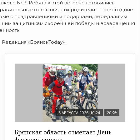
школе № 3. Ребята к этой встрече готовились
равительные открытки, а их родители — новогодние
орме с поздравлениями и подарками, передали им
нашим защитникам скорейшей победы и возвращения
енность.
о Редакция «БрянскToday».
8 АВГУСТА 2026, 10:24
20
Брянская область отмечает День
физкультурника