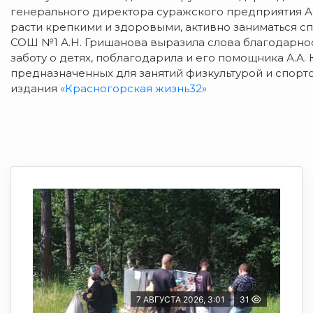
генерального директора суражского предприятия АО
расти крепкими и здоровыми, активно заниматься с
СОШ №1 А.Н. Гришанова выразила слова благодарност
заботу о детях, поблагодарила и его помощника А.А.
предназначенных для занятий физкультурой и спорто
издания
«Красногорская жизнь32»
7 АВГУСТА 2026, 3:01
31