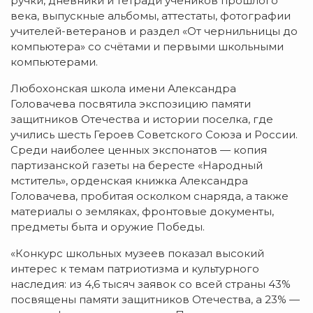
ручки, дневники и тетради учеников прошлого
века, выпускные альбомы, аттестаты, фотографии
учителей-ветеранов и раздел «От чернильницы до
компьютера» со счётами и первыми школьными
компьютерами.
Любохонская школа имени Александра
Головачева посвятила экспозицию памяти
защитников Отечества и истории поселка, где
учились шесть Героев Советского Союза и России.
Среди наиболее ценных экспонатов — копия
партизанской газеты на бересте «Народный
мститель», орденская книжка Александра
Головачева, пробитая осколком снаряда, а также
материалы о земляках, фронтовые документы,
предметы быта и оружие Победы.
«Конкурс школьных музеев показал высокий
интерес к темам патриотизма и культурного
наследия: из 4,6 тысяч заявок со всей страны 43%
посвящены памяти защитников Отечества, а 23% —