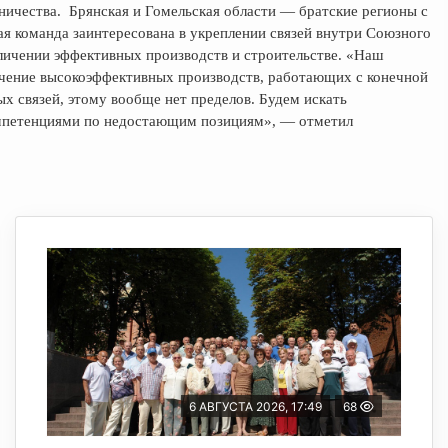
ичества. Брянская и Гомельская области — братские регионы с
я команда заинтересована в укреплении связей внутри Союзного
личении эффективных производств и строительстве. «Наш
чение высокоэффективных производств, работающих с конечной
ых связей, этому вообще нет пределов. Будем искать
омпетенциями по недостающим позициям», — отметил
6 АВГУСТА 2026, 17:49
68