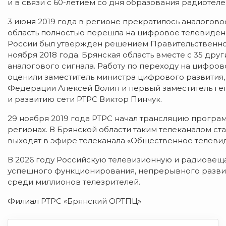
и в связи с 60-летием со дня образования радиотеле
3 июня 2019 года в регионе прекратилось аналогов
область полностью перешла на цифровое телевиден
России был утвержден решением Правительственно
ноября 2018 года. Брянская область вместе с 35 др
аналогового сигнала. Работу по переходу на цифро
оценили заместитель министра цифрового развития,
Федерации Алексей Волин и первый заместитель ге
и развитию сети РТРС Виктор Пинчук.
29 ноября 2019 года РТРС начал трансляцию програ
регионах. В Брянской области таким телеканалом ст
выходят в эфире телеканала «Общественное телевид
В 2026 году Российскую телевизионную и радиовеща
успешного функционирования, непрерывного развит
среди миллионов телезрителей.
Филиал РТРС «Брянский ОРТПЦ»