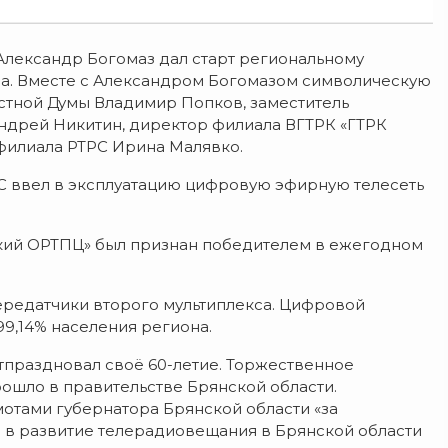
 Александр Богомаз дал старт региональному
а. Вместе с Александром Богомазом символическую
стной Думы Владимир Попков, заместитель
ндрей Никитин, директор филиала ВГТРК «ГТРК
филиала РТРС Ирина Малявко.
РС ввел в эксплуатацию цифровую эфирную телесеть
нский ОРТПЦ» был признан победителем в ежегодном
передатчики второго мультиплекса. Цифровой
99,14% населения региона.
отпраздновал своё 60-летие. Торжественное
ошло в правительстве Брянской области.
отами губернатора Брянской области «за
 в развитие телерадиовещания в Брянской области