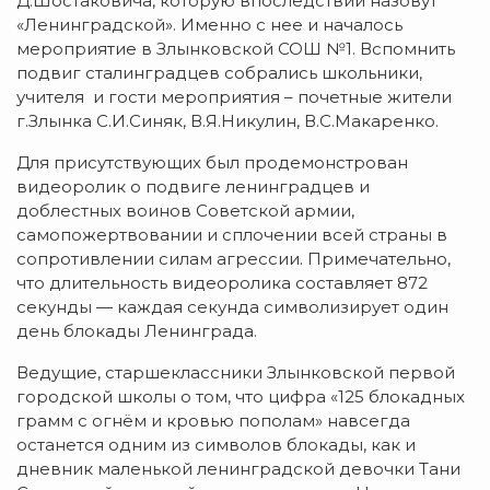
Д.Шостаковича, которую впоследствии назовут
«Ленинградской». Именно с нее и началось
мероприятие в Злынковской СОШ №1. Вспомнить
подвиг сталинградцев собрались школьники,
учителя и гости мероприятия – почетные жители
г.Злынка С.И.Синяк, В.Я.Никулин, В.С.Макаренко.
Для присутствующих был продемонстрован
видеоролик о подвиге ленинградцев и
доблестных воинов Советской армии,
самопожертвовании и сплочении всей страны в
сопротивлении силам агрессии. Примечательно,
что длительность видеоролика составляет 872
секунды — каждая секунда символизирует один
день блокады Ленинграда.
Ведущие, старшеклассники Злынковской первой
городской школы о том, что цифра «125 блокадных
грамм с огнём и кровью пополам» навсегда
останется одним из символов блокады, как и
дневник маленькой ленинградской девочки Тани