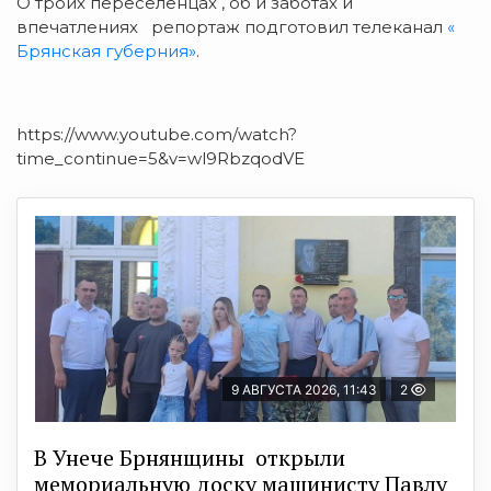
О троих переселенцах , об и заботах и
впечатлениях репортаж подготовил телеканал
«
Брянская губерния»
.
https://www.youtube.com/watch?
time_continue=5&v=wl9RbzqodVE
9 АВГУСТА 2026, 11:43
2
В Унече Брнянщины открыли
мемориальную доску машинисту Павлу