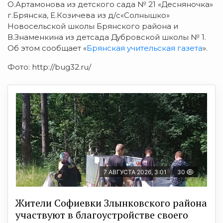
О.Артамонова из детского сада № 21 «Десняночка»
г.Брянска, Е.Козичева из д/с«Солнышко»
Новосельской школы Брянского района и
В.Знаменкина из детсада Дубровской школы № 1.
Об этом сообщает «
Брянская учительская газета
».
Фото: http://bug32.ru/
7 АВГУСТА 2026, 3:01
30
Жители Софиевки Злынковского района
участвуют в благоустройстве своего