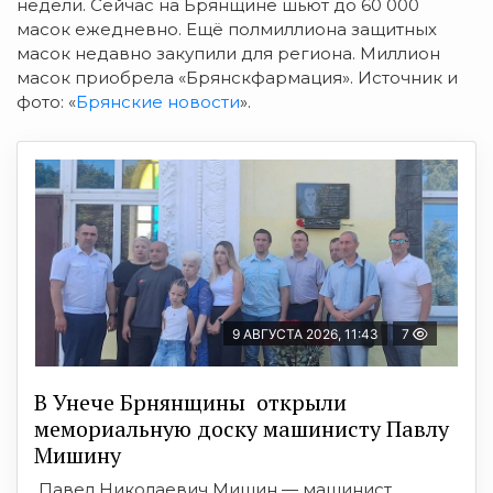
недели. Сейчас на Брянщине шьют до 60 000
масок ежедневно. Ещё полмиллиона защитных
масок недавно закупили для региона. Миллион
масок приобрела «Брянскфармация». Источник и
фото: «
Брянские новости
».
9 АВГУСТА 2026, 11:43
7
В Унече Брнянщины открыли
мемориальную доску машинисту Павлу
Мишину
Павел Николаевич Мишин — машинист