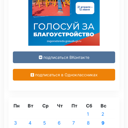
подписаться ВКонтакте
подписаться в Одноклассниках
Пн
Вт
Ср
Чт
Пт
Сб
Вс
1
2
3
4
5
6
7
8
9