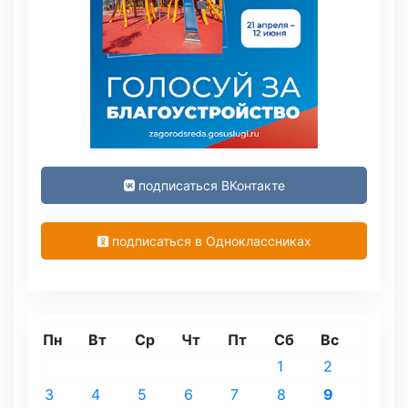
подписаться ВКонтакте
подписаться в Одноклассниках
Пн
Вт
Ср
Чт
Пт
Сб
Вс
1
2
3
4
5
6
7
8
9