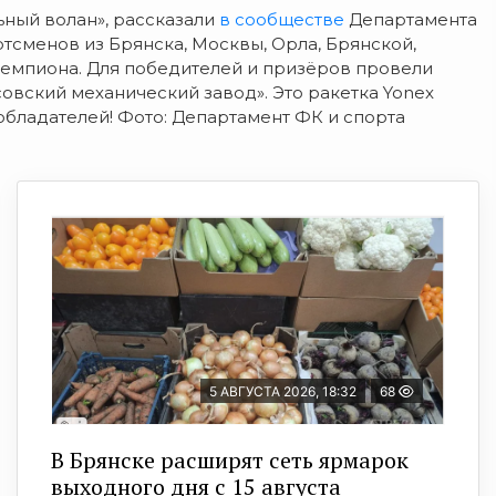
ьный волан», рассказали
в сообществе
Департамента
ртсменов из Брянска, Москвы, Орла, Брянской,
 чемпиона. Для победителей и призёров провели
вский механический завод». Это ракетка Yonex
 обладателей! Фото: Департамент ФК и спорта
5 АВГУСТА 2026, 18:32
68
В Брянске расширят сеть ярмарок
выходного дня с 15 августа