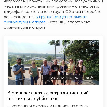
награждены почётными грамотами, заслуженными
медалями и хрустальными кубками – символом их
триумфа и кропотливого труда. Об этом подробно
рассказывается
в группе ВК Департамента
физкультуры и спорта
. Фото ВК Департамент
физкультуры и спорта.
7 АВГУСТА 2026, 17:23
58
В Брянске состоялся традиционный
пятничный субботник
— устранили рисунки и надписи на стенах